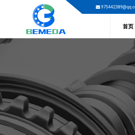
975442389@qq.
首页